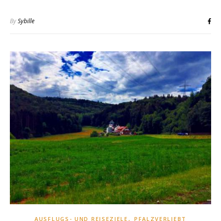
By
Sybille
,
AUSFLUGS- UND REISEZIELE
PFALZVERLIEBT