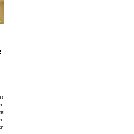
e
es
en
it
re
en