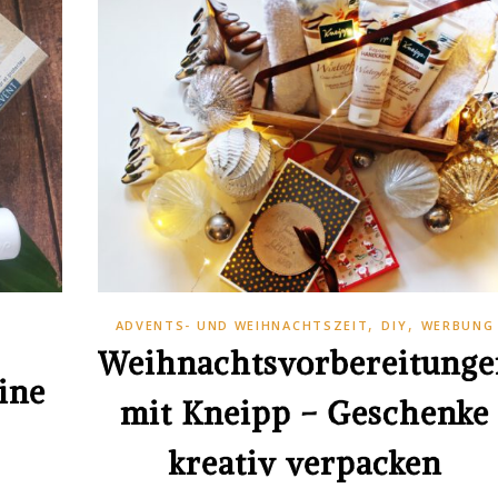
,
,
ADVENTS- UND WEIHNACHTSZEIT
DIY
WERBUNG
Weihnachtsvorbereitunge
ine
mit Kneipp – Geschenke
kreativ verpacken