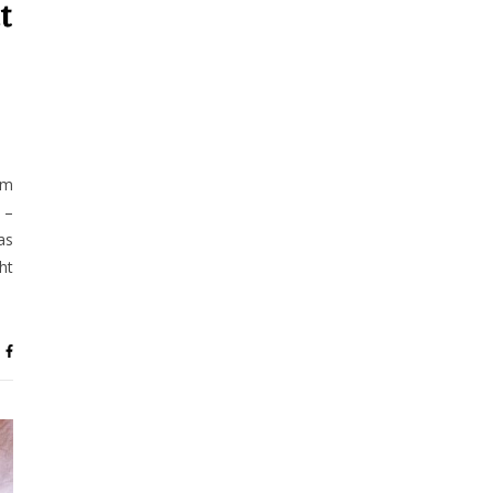
t
em
 –
as
ht