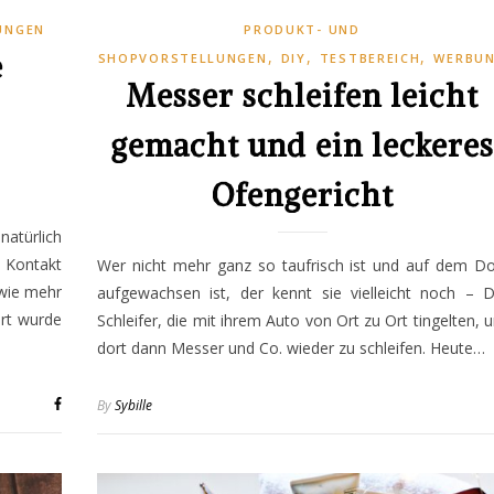
UNGEN
PRODUKT- UND
,
,
,
e
SHOPVORSTELLUNGEN
DIY
TESTBEREICH
WERBU
Messer schleifen leicht
gemacht und ein leckeres
Ofengericht
türlich
 Kontakt
Wer nicht mehr ganz so taufrisch ist und auf dem Do
dwie mehr
aufgewachsen ist, der kennt sie vielleicht noch – D
ert wurde
Schleifer, die mit ihrem Auto von Ort zu Ort tingelten, 
dort dann Messer und Co. wieder zu schleifen. Heute…
By
Sybille