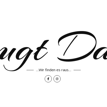
ugt D
…Wir finden es raus…