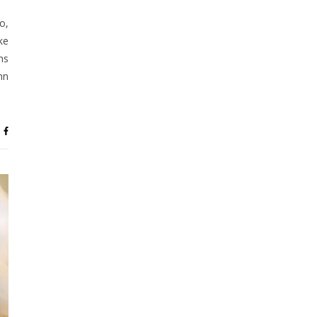
o,
ke
ns
nn