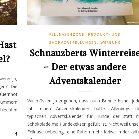
,
FELLNASENZONE
PRODUKT- UND
,
Hast
SHOPVORSTELLUNGEN
WERBUNG
Schnauzberts Winterreis
el?
– Der etwas andere
Adventskalender
 wenn ja,
gen? Die
auernhof
Wir müssen ja zugeben, dass auch Bonnie bisher jed
 kümmern
Jahr einen Adventskalender hatte. Allerdings d
hlechten
typischen Adventskalender für Hunde der statt m
Schokolade mit Hundekeksen gefüllt ist. Nicht weil unse
Fellnase unbedingt eine Ration mehr Kekse in der kalt