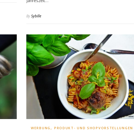
Jahreszeit…
By
Sybille
,
WERBUNG
PRODUKT- UND SHOPVORSTELLUNGEN