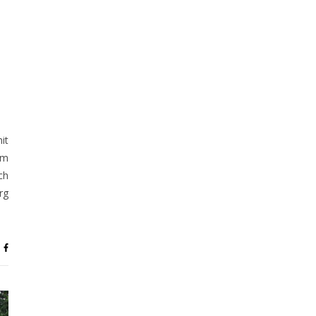
it
am
ch
rg