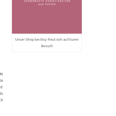
Unser Shop bei Etsy freut sich auf Euren
Besuch
it
te
d.
ls
ch