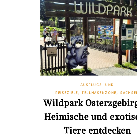
AUSFLUGS- UND
,
,
REISEZIELE
FELLNASENZONE
SACHSE
Wildpark Osterzgebir
Heimische und exotis
Tiere entdecken