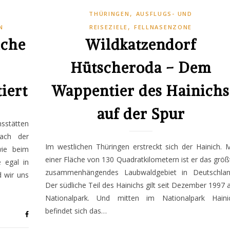
,
THÜRINGEN
AUSFLUGS- UND
,
N
REISEZIELE
FELLNASENZONE
iche
Wildkatzendorf
Hütscheroda – Dem
iert
Wappentier des Hainichs
auf der Spur
sstätten
nach der
Im westlichen Thüringen erstreckt sich der Hainich. M
wie beim
einer Fläche von 130 Quadratkilometern ist er das größ
e egal in
zusammenhängendes Laubwaldgebiet in Deutschlan
 wir uns
Der südliche Teil des Hainichs gilt seit Dezember 1997 a
Nationalpark. Und mitten im Nationalpark Haini
befindet sich das…