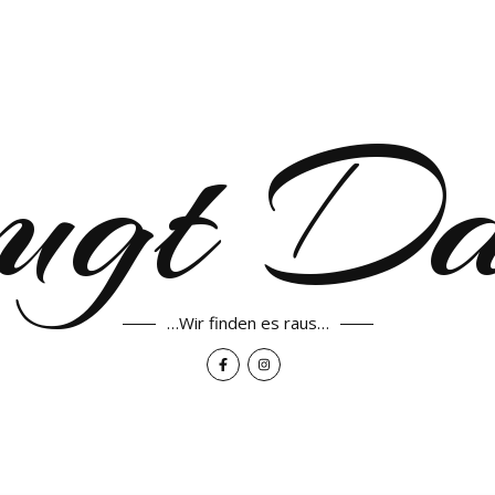
ugt D
…Wir finden es raus…