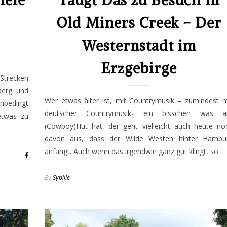
iele
Taugt Das zu Besuch in
Old Miners Creek – Der
Westernstadt im
Erzgebirge
 Strecken
berg und
Wer etwas älter ist, mit Countrymusik – zumindest m
nbedingt
deutscher Countrymusik- ein bisschen was 
etwas zu
(Cowboy)Hut hat, der geht vielleicht auch heute no
davon aus, dass der Wilde Westen hinter Hambu
anfängt. Auch wenn das irgendwie ganz gut klingt, so…
By
Sybille