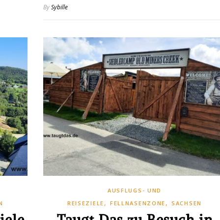
By
Sybille
AUSFLUGS- UND
,
,
N
REISEZIELE
FELLNASENZONE
SACHSEN