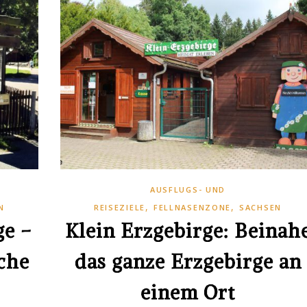
AUSFLUGS- UND
,
,
N
REISEZIELE
FELLNASENZONE
SACHSEN
ge –
Klein Erzgebirge: Beinah
che
das ganze Erzgebirge an
einem Ort