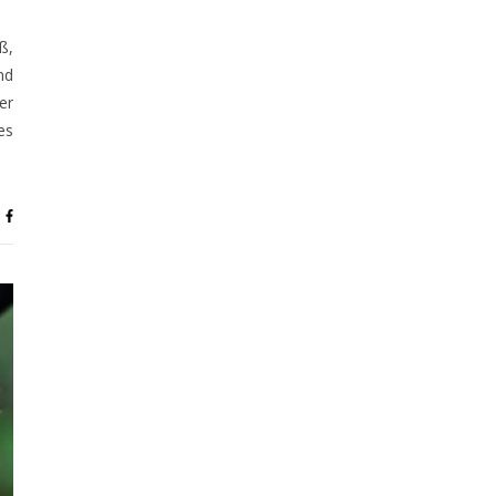
ß,
nd
er
es