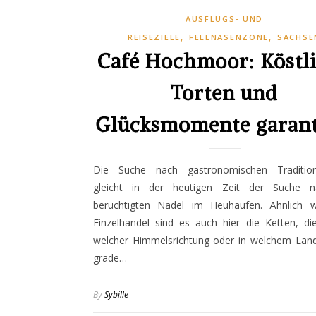
AUSFLUGS- UND
,
,
REISEZIELE
FELLNASENZONE
SACHSE
Café Hochmoor: Köstl
Torten und
Glücksmomente garant
Die Suche nach gastronomischen Tradition
gleicht in der heutigen Zeit der Suche 
berüchtigten Nadel im Heuhaufen. Ähnlich 
Einzelhandel sind es auch hier die Ketten, di
welcher Himmelsrichtung oder in welchem Land
grade…
By
Sybille