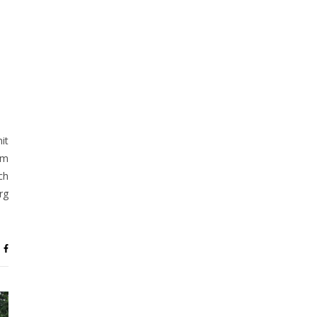
it
am
ch
rg