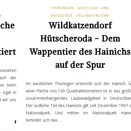
,
THÜRINGEN
AUSFLUGS- UND
,
N
REISEZIELE
FELLNASENZONE
iche
Wildkatzendorf
Hütscheroda – Dem
iert
Wappentier des Hainichs
auf der Spur
sstätten
nach der
Im westlichen Thüringen erstreckt sich der Hainich. M
wie beim
einer Fläche von 130 Quadratkilometern ist er das größ
e egal in
zusammenhängendes Laubwaldgebiet in Deutschlan
 wir uns
Der südliche Teil des Hainichs gilt seit Dezember 1997 a
Nationalpark. Und mitten im Nationalpark Haini
befindet sich das…