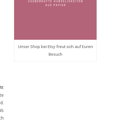
Unser Shop bei Etsy freut sich auf Euren
Besuch
it
te
d.
ls
ch