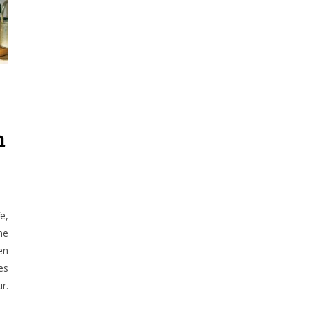
n
e,
ne
en
es
r.