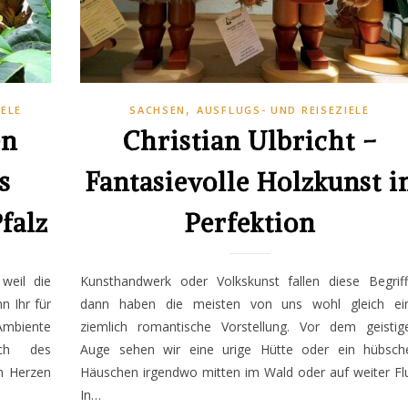
,
IELE
SACHSEN
AUSFLUGS- UND REISEZIELE
en
Christian Ulbricht –
s
Fantasievolle Holzkunst i
falz
Perfektion
weil die
Kunsthandwerk oder Volkskunst fallen diese Begriff
n Ihr für
dann haben die meisten von uns wohl gleich ei
mbiente
ziemlich romantische Vorstellung. Vor dem geistig
uch des
Auge sehen wir eine urige Hütte oder ein hübsch
im Herzen
Häuschen irgendwo mitten im Wald oder auf weiter Flu
In…