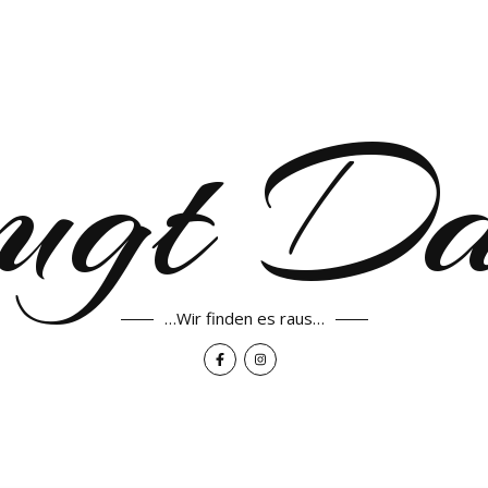
ugt D
…Wir finden es raus…