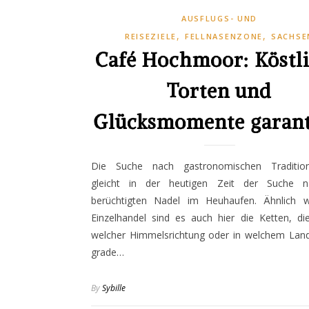
AUSFLUGS- UND
,
,
REISEZIELE
FELLNASENZONE
SACHSE
Café Hochmoor: Köstl
Torten und
Glücksmomente garant
Die Suche nach gastronomischen Tradition
gleicht in der heutigen Zeit der Suche 
berüchtigten Nadel im Heuhaufen. Ähnlich 
Einzelhandel sind es auch hier die Ketten, di
welcher Himmelsrichtung oder in welchem Land
grade…
By
Sybille