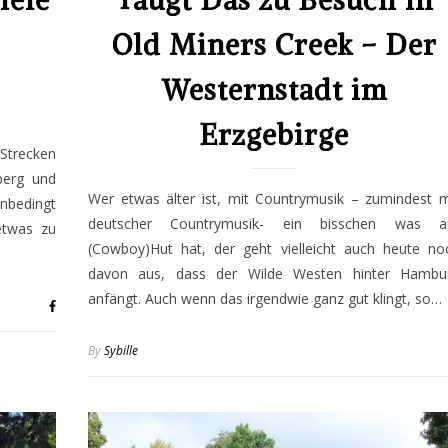
iele
Taugt Das zu Besuch in
Old Miners Creek – Der
Westernstadt im
Erzgebirge
 Strecken
berg und
Wer etwas älter ist, mit Countrymusik – zumindest m
nbedingt
deutscher Countrymusik- ein bisschen was 
etwas zu
(Cowboy)Hut hat, der geht vielleicht auch heute no
davon aus, dass der Wilde Westen hinter Hambu
anfängt. Auch wenn das irgendwie ganz gut klingt, so…
By
Sybille