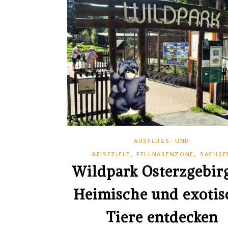
AUSFLUGS- UND
,
,
REISEZIELE
FELLNASENZONE
SACHSE
Wildpark Osterzgebir
Heimische und exotis
Tiere entdecken