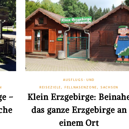
AUSFLUGS- UND
,
,
N
REISEZIELE
FELLNASENZONE
SACHSEN
ge –
Klein Erzgebirge: Beinah
che
das ganze Erzgebirge an
einem Ort