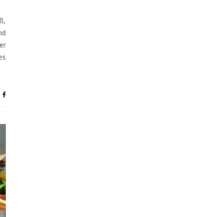
ß,
nd
er
es