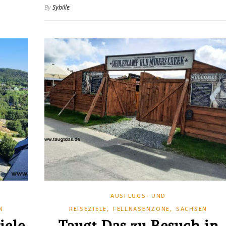
By
Sybille
AUSFLUGS- UND
,
,
N
REISEZIELE
FELLNASENZONE
SACHSEN