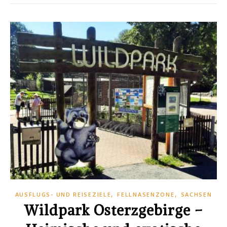
,
,
AUSFLUGS- UND REISEZIELE
FELLNASENZONE
SACHSEN
Wildpark Osterzgebirge –