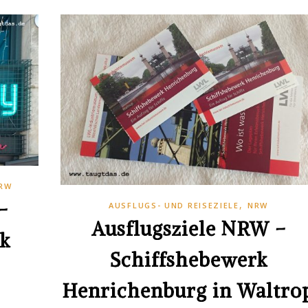
RW
–
,
AUSFLUGS- UND REISEZIELE
NRW
Ausflugsziele NRW –
ck
Schiffshebewerk
Henrichenburg in Waltro