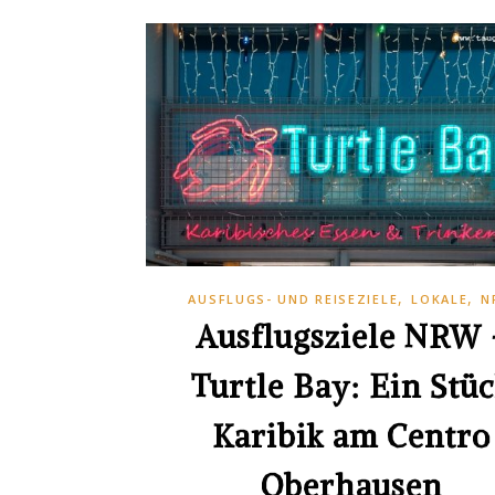
,
,
AUSFLUGS- UND REISEZIELE
LOKALE
N
Ausflugsziele NRW 
Turtle Bay: Ein Stü
Karibik am Centro
Oberhausen