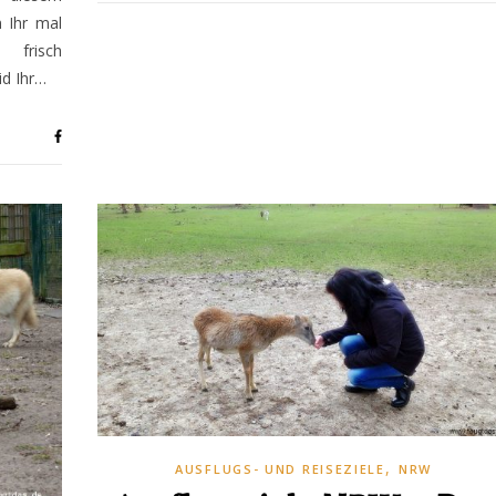
 Ihr mal
 frisch
id Ihr…
,
AUSFLUGS- UND REISEZIELE
NRW