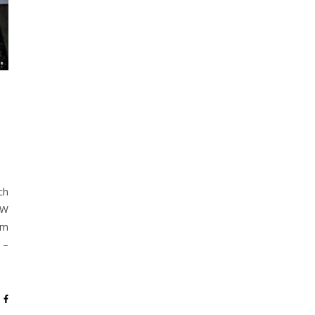
ch
RW
am
 –