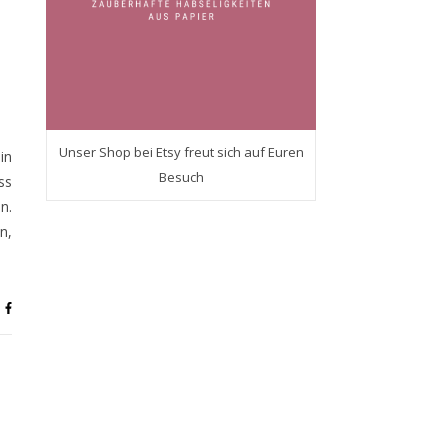
Unser Shop bei Etsy freut sich auf Euren
in
Besuch
ss
n.
n,