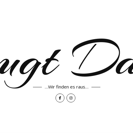
ugt D
…Wir finden es raus…