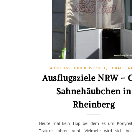
,
,
AUSFLUGS- UND REISEZIELE
LOKALE
N
Ausflugsziele NRW – 
Sahnehäubchen in
Rheinberg
Heute mal kein Tipp bei dem es um Ponyrei
Traktor fahren geht. Vielmehr wird sich be