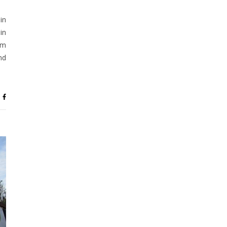
in
in
em
nd