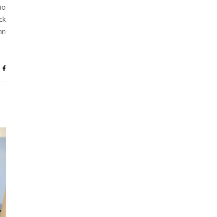
io
ck
nn