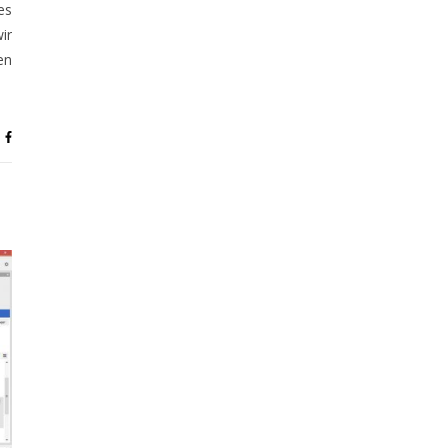
es
ir
en