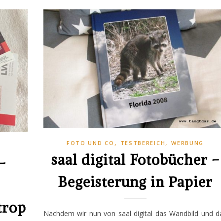
,
,
FOTO UND CO
TESTBEREICH
WERBUNG
saal digital Fotobücher –
–
Begeisterung in Papier
trop
Nachdem wir nun von saal digital das Wandbild und d