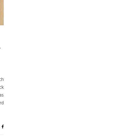
d
ch
ck
as
rd