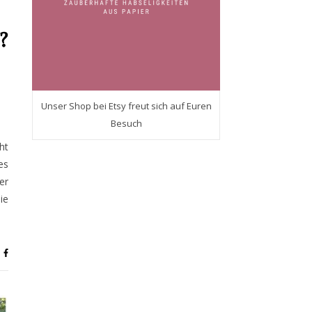
?
Unser Shop bei Etsy freut sich auf Euren
Besuch
ht
es
er
ie