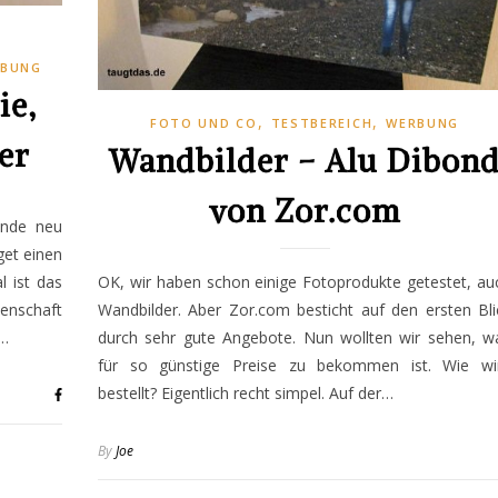
RBUNG
ie,
,
,
FOTO UND CO
TESTBEREICH
WERBUNG
er
Wandbilder – Alu Dibon
von Zor.com
ände neu
get einen
OK, wir haben schon einige Fotoprodukte getestet, au
 ist das
Wandbilder. Aber Zor.com besticht auf den ersten Bli
enschaft
durch sehr gute Angebote. Nun wollten wir sehen, w
u…
für so günstige Preise zu bekommen ist. Wie wi
bestellt? Eigentlich recht simpel. Auf der…
By
Joe