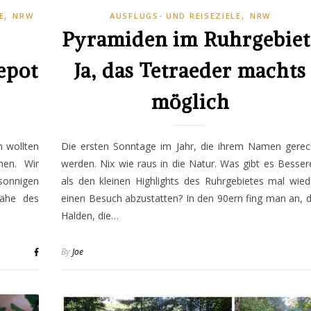
,
,
E
NRW
AUSFLUGS- UND REISEZIELE
NRW
Pyramiden im Ruhrgebiet
epot
Ja, das Tetraeder machts
möglich
h wollten
Die ersten Sonntage im Jahr, die ihrem Namen gerec
hen. Wir
werden. Nix wie raus in die Natur. Was gibt es Besser
sonnigen
als den kleinen Highlights des Ruhrgebietes mal wied
ähe des
einen Besuch abzustatten? In den 90ern fing man an, d
Halden, die…
By
Joe