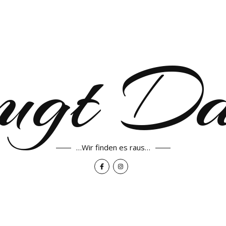
ugt D
…Wir finden es raus…