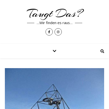
Taugt Das?
…Wir finden es raus…