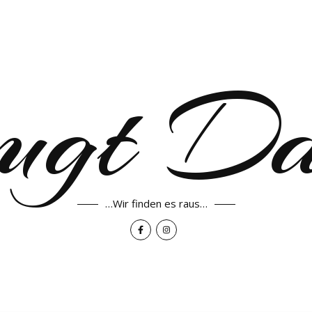
ugt D
…Wir finden es raus…