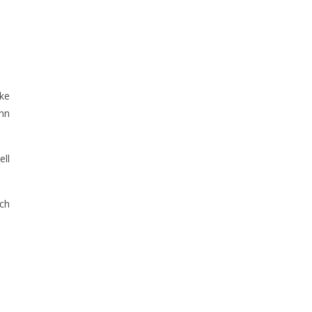
nke
ann
ell
och