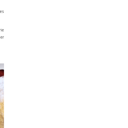
tes
rie
er