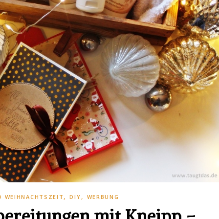
,
,
D WEIHNACHTSZEIT
DIY
WERBUNG
ereitungen mit Kneipp –