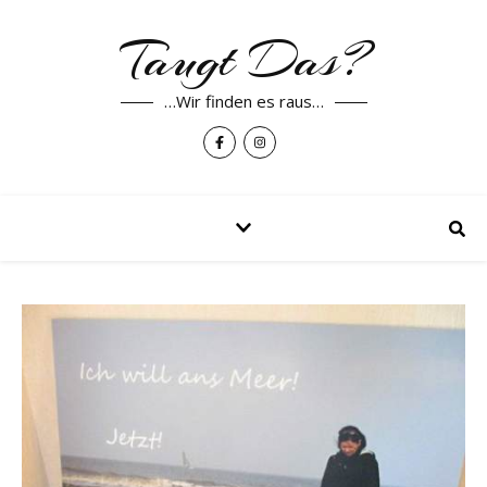
Taugt Das?
…Wir finden es raus…