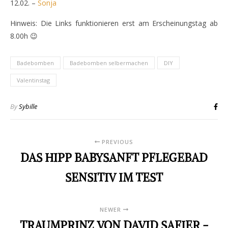
12.02. –
Sonja
Hinweis: Die Links funktionieren erst am Erscheinungstag ab
8.00h 😉
Badebomben
Badebomben selbermachen
DIY
Valentinstag
By
Sybille
PREVIOUS
DAS HIPP BABYSANFT PFLEGEBAD
SENSITIV IM TEST
NEWER
TRAUMPRINZ VON DAVID SAFIER -