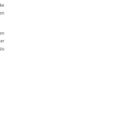
die
en
en
der
 zu