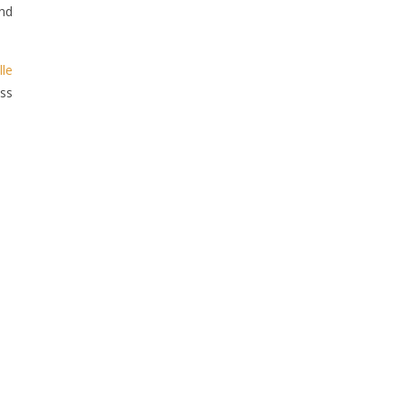
nd
lle
ess