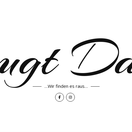
ugt D
…Wir finden es raus…