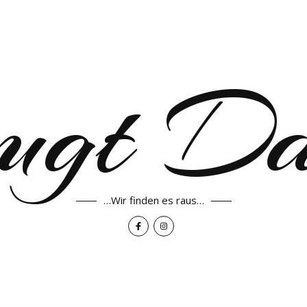
ugt D
…Wir finden es raus…