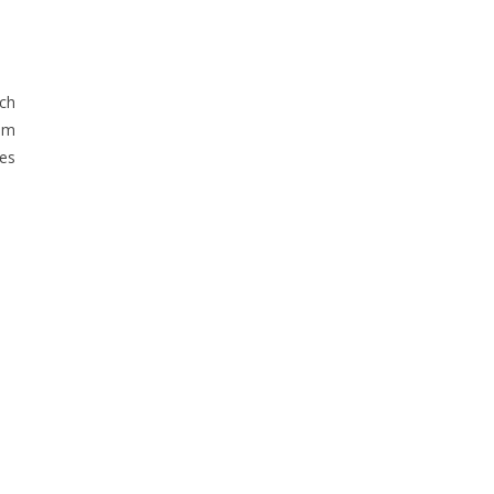
ch
em
 es