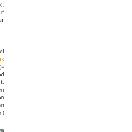
e,
uf
er
el
ak
(=
nd
t.
en
nn
en
n)