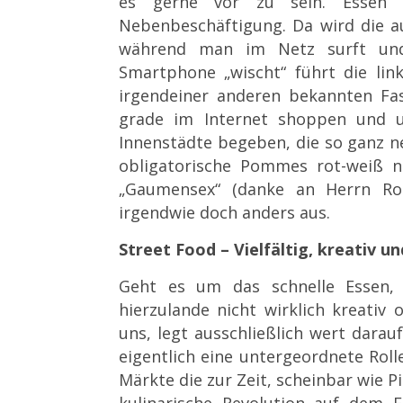
es gerne vor zu sein. Essen 
Nebenbeschäftigung. Da wird die a
während man im N
etz surft u
Smartphone „wischt“ führt die li
irgendeiner anderen bekannten Fa
grade im Internet shoppen und u
Innenstädte begeben, die so ganz n
obligatorische Pommes rot-weiß ni
„Gaumensex“ (danke an Herrn Ros
irgendwie doch anders aus.
Street Food – Vielfälti
g, kreativ un
Geht es um das schnelle Essen,
hierzulande nicht wirklich kreativ
uns, legt ausschließlich wert dara
eigentlich eine untergeordnete Rolle
Märkte die zur Zeit, scheinbar wie P
kulinarische Revolution auf dem 