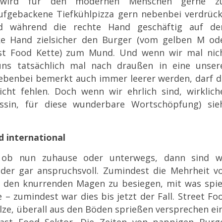
wird
für den modernen Menschen gerne z
ufgebackene Tiefkühlpizza gern nebenbei verdrück
nd während die rechte Hand geschäftig auf d
nke Hand zielsicher den Burger (vom gelben M od
st Food Kette) zum Mund. Und wenn wir mal nic
ns tatsächlich mal nach draußen in eine unser
ebenbei bemerkt auch immer leerer werden, darf d
cht fehlen. Doch wenn wir ehrlich sind, wirklich
sin, für diese wunderbare Wortschöpfung) sie
d international
 ob nun zuhause oder unterwegs, dann sind w
 oder gar anspruchsvoll. Zumindest die Mehrheit v
uf den knurrenden Magen zu besiegen, mit was spie
 – zumindest war dies bis jetzt der Fall. Street Fo
ilze, überall aus den Böden sprießen versprechen ei
Fast Food Sektor. Die Zeiten von pappigen Burg