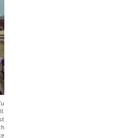
Zu
l.
st
ch
te