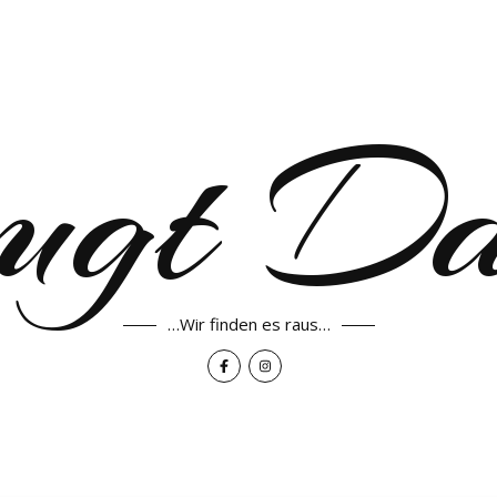
ugt D
…Wir finden es raus…