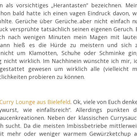
 als vorsicht
iges „Herantasten“ bezeichnen. Mei
hon bald hatte ich einen vagen Eindruck davon, w
hlte. Gerüche über Gerüche..aber nicht einfach n
uck versprühte tatsächlich seinen eigenen Geruch. 
 sich nach wenigen Minuten mein Magen mit laut
ann hieß es die Hürde zu meist
ern und sich 
 nicht um Klamotten, Schuhe oder Schminke gin
g nicht wirklich. Im Nachhinein wünschte ich mir, i
stattet gewesen um wirklich alle (vielleicht m
lichkeiten probieren zu können.
Curry Lounge aus Bielefeld
. Ok, viele von Euch denk
ywurst, wie einfallsreich“. Allerdings punkten d
aucenkreationen. Neben der klassischen Currysauc
ch sucht. Da die meisten Imbissbetriebe mittlerwei
 mit mehr oder weniger warmem Gewürzketchup a