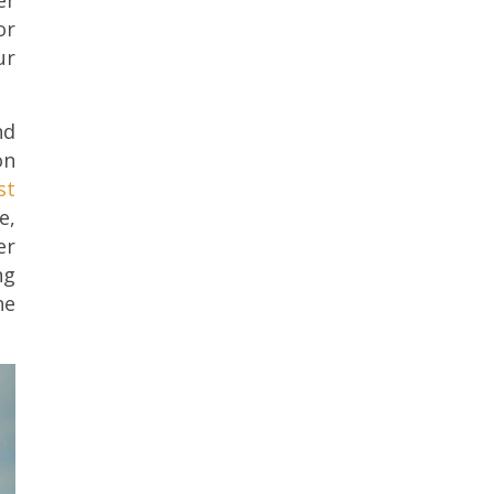
or
ur
nd
on
st
e,
er
ng
ne