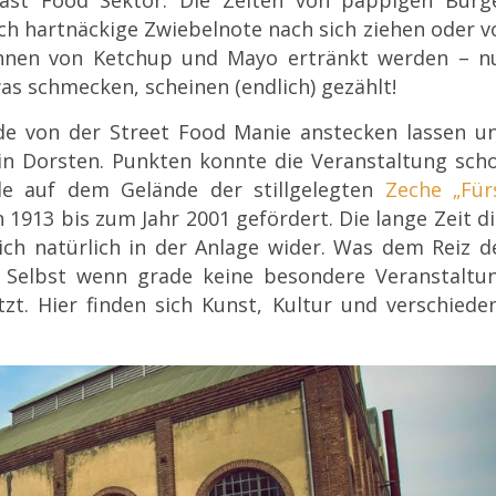
ch hartnäckige Zwiebelnote nach sich ziehen oder v
nnen von Ketchup und Mayo ertränkt werden – n
as schmecken, scheinen (endlich) gezählt!
 von der Street Food Manie anstecken lassen u
n Dorsten. Punkten konnte die Veranstaltung sch
de auf dem Gelände der stillgelegten
Zeche „Für
1913 bis zum Jahr 2001 gefördert. Die lange Zeit di
sich natürlich in der Anlage wider. Was dem Reiz d
. Selbst wenn grade keine besondere Veranstaltu
tzt. Hier finden sich Kunst, Kultur und verschiede