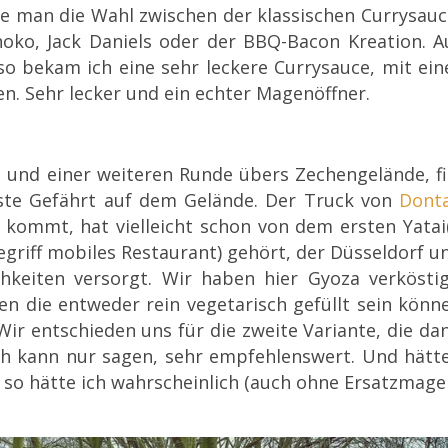
te man die Wahl zwischen der klassischen Currysauc
choko, Jack Daniels oder der BBQ-Bacon Kreation. A
so bekam ich eine sehr leckere Currysauce, mit ein
en. Sehr lecker und ein echter Magenöffner.
 und einer weiteren Runde übers Zechengelände, fi
ste Gefährt auf dem Gelände. Der Truck von
Dont
 kommt, hat vielleicht schon von dem ersten Yatai
egriff mobiles Restaurant) gehört, der Düsseldorf u
keiten versorgt. Wir haben hier Gyoza verköstig
en die entweder rein vegetarisch gefüllt sein könn
ir entschieden uns für die zweite Variante, die da
 Ich kann nur sagen, sehr empfehlenswert. Und hätt
 so hätte ich wahrscheinlich (auch ohne Ers
atzmage