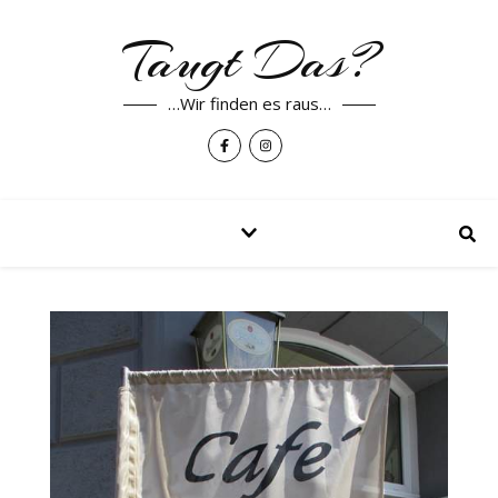
Taugt Das?
…Wir finden es raus…