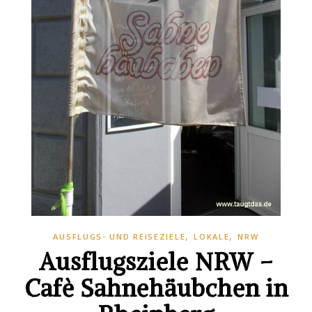
,
,
AUSFLUGS- UND REISEZIELE
LOKALE
NRW
Ausflugsziele NRW –
Cafè Sahnehäubchen in