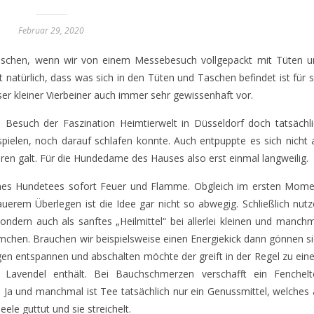
Februar 29, 2020
uschen, wenn wir von einem Messebesuch vollgepackt mit Tüten u
türlich, dass was sich in den Tüten und Taschen befindet ist für s
r kleiner Vierbeiner auch immer sehr gewissenhaft vor.
m Besuch der Faszination Heimtierwelt in Düsseldorf doch tatsächl
ielen, noch darauf schlafen konnte. Auch entpuppte es sich nicht 
ieren galt. Für die Hundedame des Hauses also erst einmal langweilig.
nes Hundetees sofort Feuer und Flamme. Obgleich im ersten Mome
uerem Überlegen ist die Idee gar nicht so abwegig. Schließlich nut
ndern auch als sanftes „Heilmittel“ bei allerlei kleinen und manch
emchen. Brauchen wir beispielsweise einen Energiekick dann gönnen s
gen entspannen und abschalten möchte der greift in der Regel zu ei
Lavendel enthält. Bei Bauchschmerzen verschafft ein Fenchelt
 Ja und manchmal ist Tee tatsächlich nur ein Genussmittel, welches
ele guttut und sie streichelt.