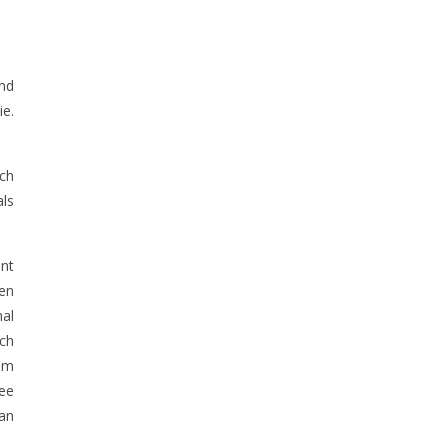
nd
ie.
ich
als
nt
zen
mal
ich
nem
ee
 an