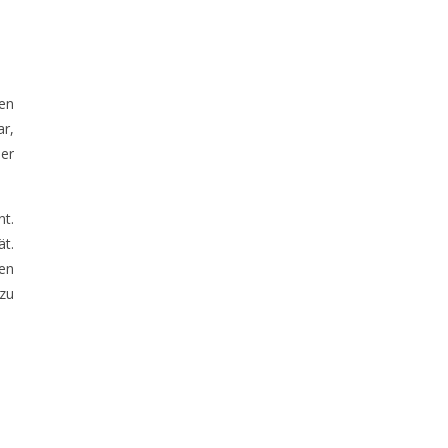
en
ar,
der
nt.
t.
en
zu