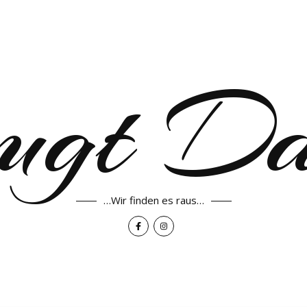
ugt D
…Wir finden es raus…