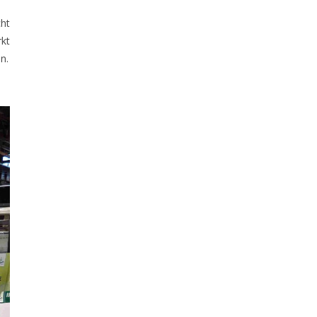
cht
kt
n.