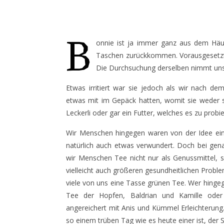
B
onnie ist ja immer ganz aus dem Hä
Taschen zurückkommen. Vorausgesetzt na
Die Durchsuchung derselben nimmt unse
Etwas irritiert war sie jedoch als wir nach de
etwas mit im Gepäck hatten, womit sie weder sp
Leckerli oder gar ein Futter, welches es zu prob
Wir Menschen hingegen waren von der Idee ei
natürlich auch etwas verwundert. Doch bei gena
wir Menschen Tee nicht nur als Genussmittel, so
vielleicht auch größeren gesundheitlichen Probl
viele von uns eine Tasse grünen Tee. Wer hinge
Tee der Hopfen, Baldrian und Kamille oder 
angereichert mit Anis und Kümmel Erleichterung.
so einem trüben Tag wie es heute einer ist, der Se