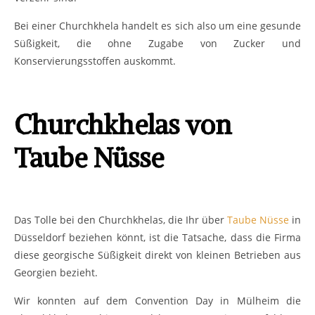
Taube Nüsse
Das Tolle bei den Churchkhelas, die Ihr über
Taube Nüsse
in
Düsseldorf beziehen könnt, ist die Tatsache, dass die Firma diese
georgische Süßigkeit direkt von kleinen Betrieben aus Georgien
bezieht.
Wir konnten auf dem Convention Day in Mülheim die Churchkhelas
probieren und können nur eine Empfehlung aussprechen. Wenn Ihr also
mal die Möglichkeit habt, dann solltet Ihr Euch diesen
Gaumenschmeichler nicht entgehen lassen. Denn so lässt sich der
Hunger auf etwas Süsses ganz ohne schlechtes Gewissen stillen!
* Dieser Artikel kann aufgrund von Markennennungen Spuren von
Werbung enthalten. Dennoch ist er nicht im Rahmen einer Kooperation