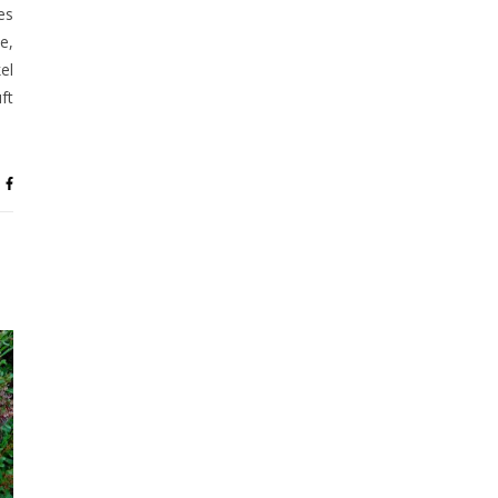
es
e,
el
ft