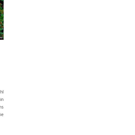
hl
in
ns
ie