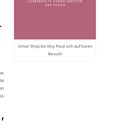
–
Unser Shop bei Etsy freut sich auf Euren
Besuch
nn
hl
en
ss