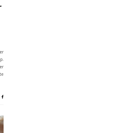
–
er
p.
er
te