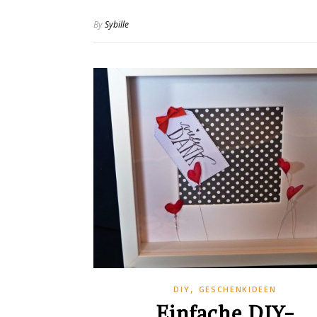
By
Sybille
,
DIY
GESCHENKIDEEN
Einfache DIY-