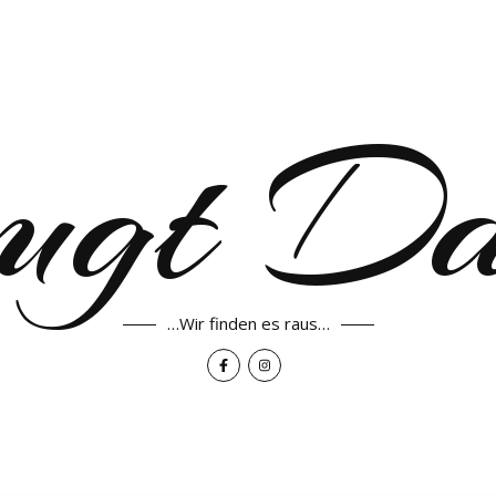
ugt D
…Wir finden es raus…