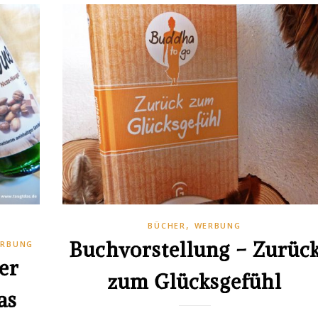
,
BÜCHER
WERBUNG
Buchvorstellung – Zurüc
RBUNG
er
zum Glücksgefühl
as