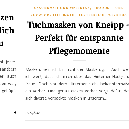
,
GESUNDHEIT UND WELLNESS
PRODUKT- UND
,
,
nzen
SHOPVORSTELLUNGEN
TESTBEREICH
WERBUNG
Tuchmasken von Kneipp 
lich
Perfekt für entspannte
u
Pflegemomente
l jeder.
Tanzbein
Masken, nein ich bin nicht der Maskentyp – Auch we
er, auch
ich weiß, dass ich mich über das Hinterher-Hautgefü
den war,
freue. Doch vor dem Hinterher steht bekanntermaß
 gehüpft
ein Vorher. Und genau dieses Vorher sorgt dafür, da
sich diverse verpackte Masken in unserem…
By
Sybille