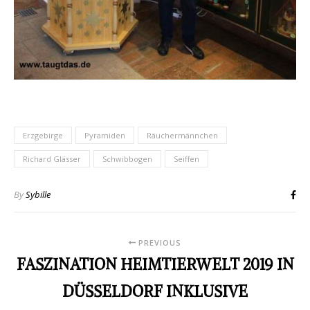
Erzgebirge
Pyramiden
Räuchermännchen
Richard Glässer
Schwibbogen
Seiffen
By
Sybille
PREVIOUS
FASZINATION HEIMTIERWELT 2019 IN
DÜSSELDORF INKLUSIVE