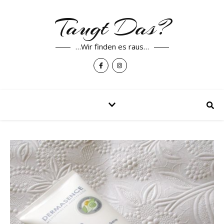
Taugt Das?
…Wir finden es raus…