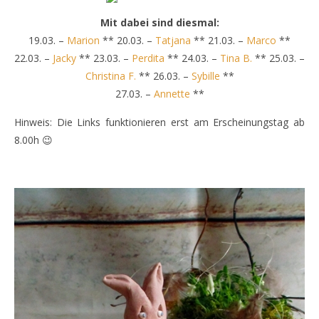
Mit dabei sind diesmal:
19.03. –
Marion
** 20.03. –
Tatjana
** 21.03. –
Marco
**
22.03. –
Jacky
** 23.03. –
Perdita
** 24.03. –
Tina B.
** 25.03. –
Christina F.
** 26.03. –
Sybille
**
27.03. –
Annette
**
Hinweis: Die Links funktionieren erst am Erscheinungstag ab
8.00h 😉