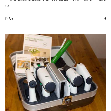
so…
By
Joe