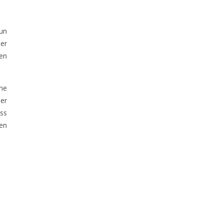
nun
er
en
che
Der
ass
ren