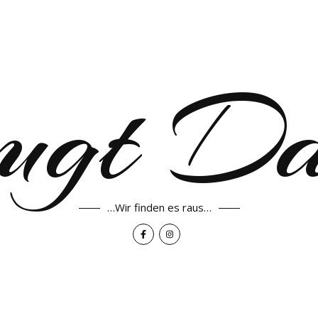
ugt D
…Wir finden es raus…