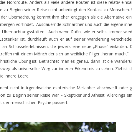
die Nordroute. Anders als viele andere Routen ist diese relativ eins
 zu Beginn seiner Reise nicht unbedingt den Kontakt zu Menschen.
Art der Übernachtung kommt ihm eher entgegen als die Alternative ei
herbergen vorfindet. Ausdauernde Schnarcher und auch die eigene inn
 Übernachtungsstätten. Auch wenn Rufin, wie er selbst immer wied
Esoteriker ist, durchläuft auch er auf seiner Wanderung verschied
an Schlüsselerlebnissen, die jeweils eine neue „Phase“ einläuten. 
reffen mit einem Mönch der sich an weibliche Pilger „heran macht“.
hristliche Übung ist. Betrachtet man es genau, dann ist die Wander
sweg als universeller Weg zur inneren Erkenntnis zu sehen. Ziel ist 
e innere Leere.
ent nicht in irgendwelche esoterische Metapher abschweift oder g
hon zu Beginn seiner Reise war – Skeptiker und Atheist. Allerdings ei
t der menschlichen Psyche passiert.