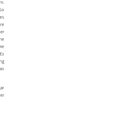
am.
 So
nes
ere
er
ene
Die
 Es
ung
das
ar
ner