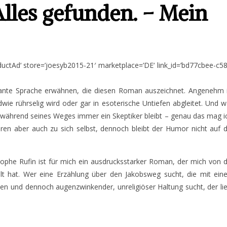
Alles gefunden. – Mein
uctAd‘ store=’joesyb2015-21′ marketplace=’DE‘ link_id=’bd77cbee-c5
egante Sprache erwähnen, die diesen Roman auszeichnet. Angenehm 
dwie rührselig wird oder gar in esoterische Untiefen abgleitet. Und 
 während seines Weges immer ein Skeptiker bleibt – genau das mag i
eren aber auch zu sich selbst, dennoch bleibt der Humor nicht auf 
tophe Rufin ist für mich ein ausdrucksstarker Roman, der mich von 
selt hat. Wer eine Erzählung über den Jakobsweg sucht, die mit ei
hen und dennoch augenzwinkender, unreligiöser Haltung sucht, der li