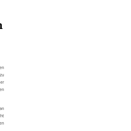
n
pen
 zu
der
en
an
cht
den