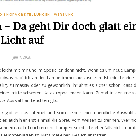
,
D SHOPVORSTELLUNGEN
WERBUNG
– Da geht Dir doch glatt ei
Licht auf
Juli 4, 2020
z leicht mit mir und im Speziellen dann nicht, wenn es um neue Lam
gendwas hab` ich an der Lampe immer auszusetzen. Ist mir die eine
fällig, zu massiv oder zu gewöhnlich. Ihr ahnt es sicher schon, dass 
 einer mittelschweren Katastrophe enden kann. Zumal in den meist
zte Auswahl an Leuchten gibt.
k gibt es das Internet und somit eine schier unendliche Auswahl 
t es auch hier erst einmal die Spreu vom Weizen zu trennen. Wer ni
sondern auch Leuchten und Lampen sucht, die ebenfalls nicht nur 
m
Leuchtenladen
im Netz mal einen Besuch abstatten.