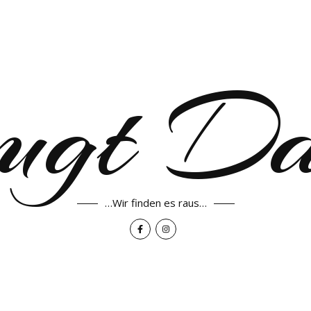
ugt D
…Wir finden es raus…