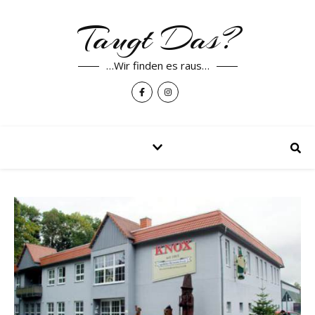
Taugt Das?
…Wir finden es raus…