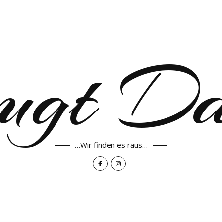
ugt D
…Wir finden es raus…