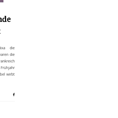
nde
t
ixa die
waren die
ankreich
Frühjahr
bel wirbt