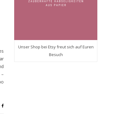
Unser Shop bei Etsy freut sich auf Euren
es
Besuch
ar
nd
 –
po