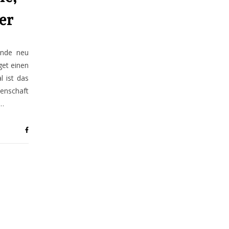
er
ände neu
get einen
 ist das
enschaft
u…