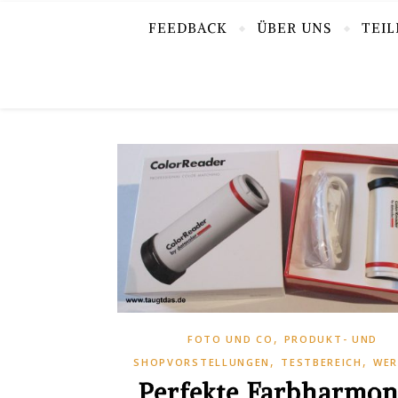
FEEDBACK
ÜBER UNS
TEI
,
FOTO UND CO
PRODUKT- UND
,
,
SHOPVORSTELLUNGEN
TESTBEREICH
WE
Perfekte Farbharmon