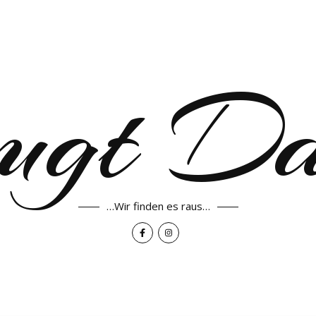
ugt D
…Wir finden es raus…