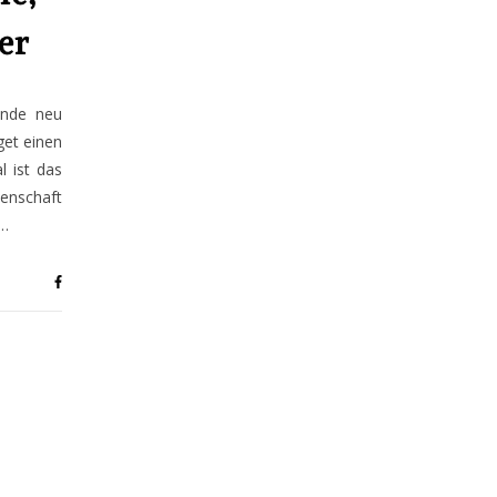
er
ände neu
get einen
 ist das
enschaft
u…