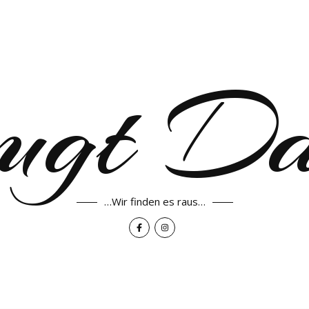
ugt D
…Wir finden es raus…