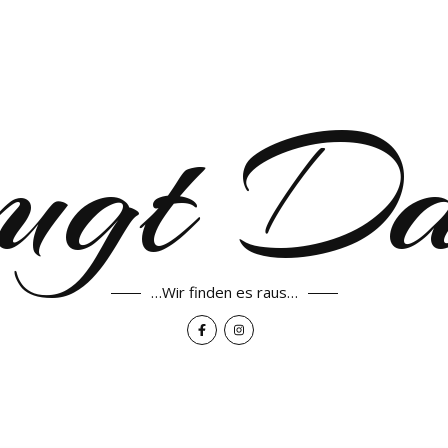
ugt D
…Wir finden es raus…