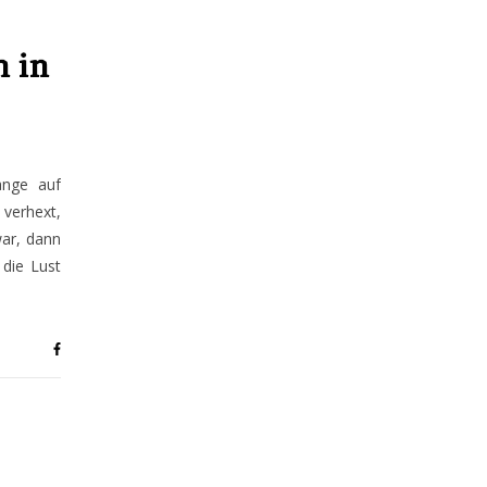
n in
ange auf
verhext,
ar, dann
die Lust