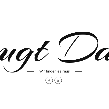
ugt D
…Wir finden es raus…