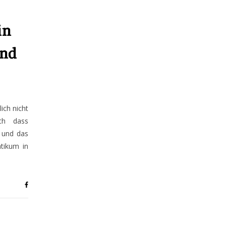
in
end
ich nicht
ch dass
 und das
tikum in