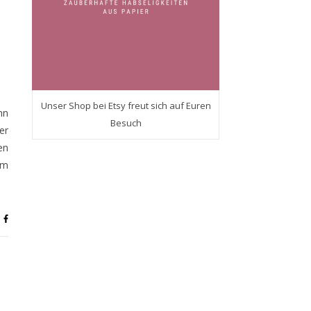
Unser Shop bei Etsy freut sich auf Euren
nn
Besuch
er
en
am