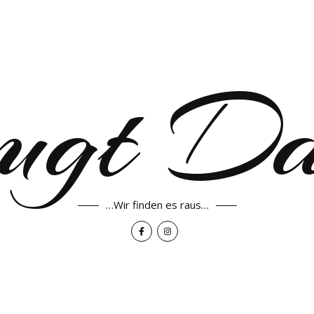
ugt D
…Wir finden es raus…